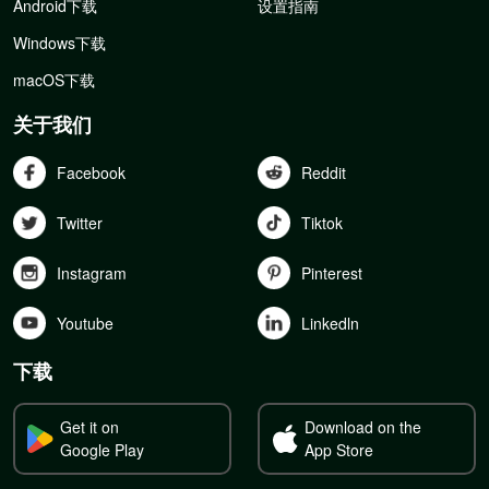
Android下载
设置指南
Windows下载
macOS下载
关于我们
Facebook
Reddit
Twitter
Tiktok
Instagram
Pinterest
Youtube
Linkedln
下载
Get it on
Download on the
Google Play
App Store