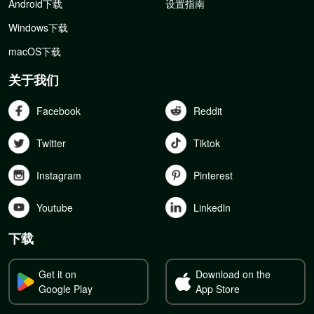
Android下载
设置指南
Windows下载
macOS下载
关于我们
Facebook
Reddit
Twitter
Tiktok
Instagram
Pinterest
Youtube
Linkedln
下载
Get it on
Download on the
Google Play
App Store