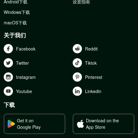
Android下载
设置指南
Windows下载
macOS下载
关于我们
Facebook
Reddit
Twitter
Tiktok
Instagram
Pinterest
Youtube
Linkedln
下载
Get it on
Download on the
Google Play
App Store