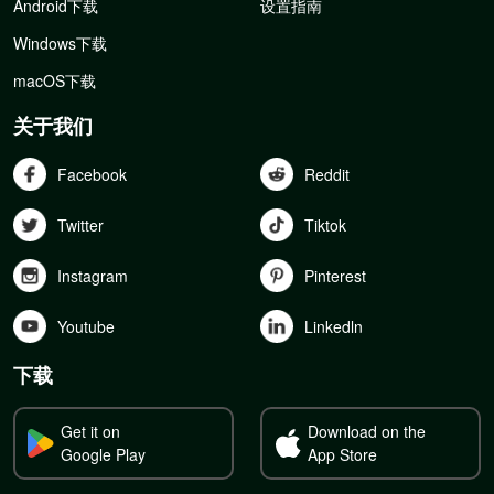
Android下载
设置指南
Windows下载
macOS下载
关于我们
Facebook
Reddit
Twitter
Tiktok
Instagram
Pinterest
Youtube
Linkedln
下载
Get it on
Download on the
Google Play
App Store