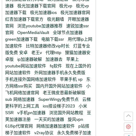
速器
极光加速器下载官网
极光vp
极光vp
加速器下载
极光加速器ios
极光加速器官网
红杏加速器下载官方
极光翻墙
开眼加速器
官网
浏览youtube加速器推荐
速锐加速ssr
官网
OpenMediaVault
全球节点加速器
green加速器下载
电脑下载ssr
用代理ip上网
加速软件
比特加速器修改vip时长
灯蓝专业
版免费 安卓
老王v
代理http
狸猫加速器安
卓版
ip加速器破解
加速器去
苹果上
youtube网站加速软件
fq软件
现在上国外的
网站加速软件
外网加速器手机永久免费版
手机连接外国网络加速软件
苹果手机 vp
东
方网络ssr购买
国内开国外网站加速软件
小
飞机网络加速官网
老王微皮恩最新破解版
sub 网络加速器
SuperWingy免费节点
云梯
更科学的上网工具
ios搭设梯子2023
小米
SSR
v手机pn加速器
浏览国外网站教程
豆
荚加速器注册
一天买的加速器
旋风vpn
618ip代理官网
网络加速器加速软件
p站搭
梯子加速软件
v2ray协议
永久免费梯子加速