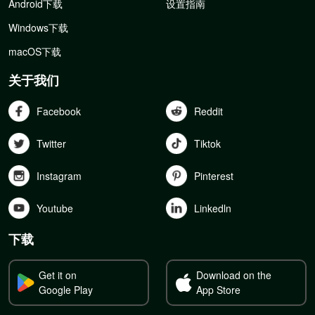
Android下载
设置指南
Windows下载
macOS下载
关于我们
Facebook
Reddit
Twitter
Tiktok
Instagram
Pinterest
Youtube
Linkedln
下载
Get it on
Download on the
Google Play
App Store