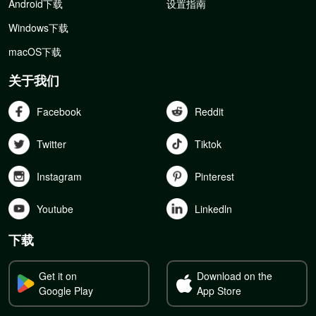
Android下载
设置指南
Windows下载
macOS下载
关于我们
Facebook
Reddit
Twitter
Tiktok
Instagram
Pinterest
Youtube
Linkedln
下载
Get it on
Download on the
Google Play
App Store