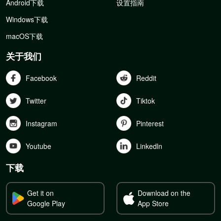
Android下载
设置指南
Windows下载
macOS下载
关于我们
Facebook
Reddit
Twitter
Tiktok
Instagram
Pinterest
Youtube
Linkedln
下载
Get it on
Download on the
Google Play
App Store