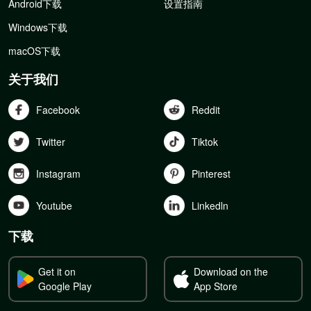
Android下载
设置指南
Windows下载
macOS下载
关于我们
Facebook
Reddit
Twitter
Tiktok
Instagram
Pinterest
Youtube
Linkedln
下载
Get it on
Download on the
Google Play
App Store