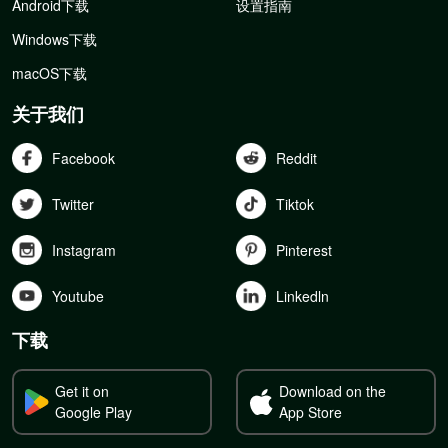
Android下载
设置指南
Windows下载
macOS下载
关于我们
Facebook
Reddit
Twitter
Tiktok
Instagram
Pinterest
Youtube
Linkedln
下载
Get it on
Download on the
Google Play
App Store