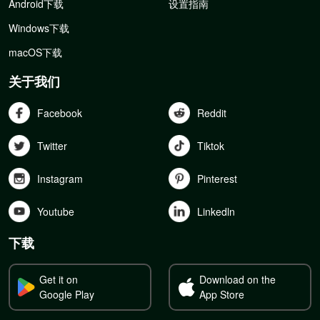
Android下载
设置指南
Windows下载
macOS下载
关于我们
Facebook
Reddit
Twitter
Tiktok
Instagram
Pinterest
Youtube
Linkedln
下载
Get it on
Download on the
Google Play
App Store