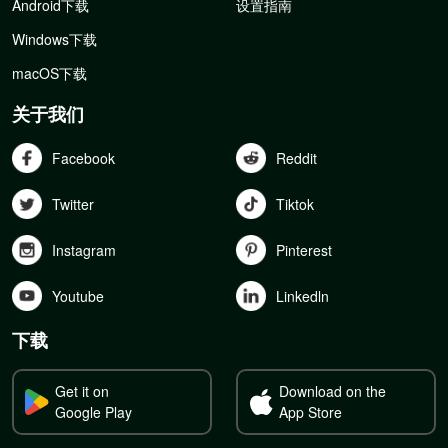
Android下载
设置指南
Windows下载
macOS下载
关于我们
Facebook
Reddit
Twitter
Tiktok
Instagram
Pinterest
Youtube
Linkedln
下载
Get it on
Download on the
Google Play
App Store