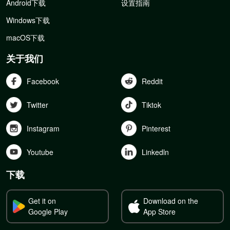
Android下载
设置指南
Windows下载
macOS下载
关于我们
Facebook
Reddit
Twitter
Tiktok
Instagram
Pinterest
Youtube
Linkedln
下载
Get it on
Download on the
Google Play
App Store