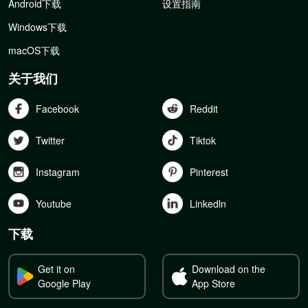
Android下载
设置指南
Windows下载
macOS下载
关于我们
Facebook
Reddit
Twitter
Tiktok
Instagram
Pinterest
Youtube
Linkedln
下载
Get it on
Download on the
Google Play
App Store