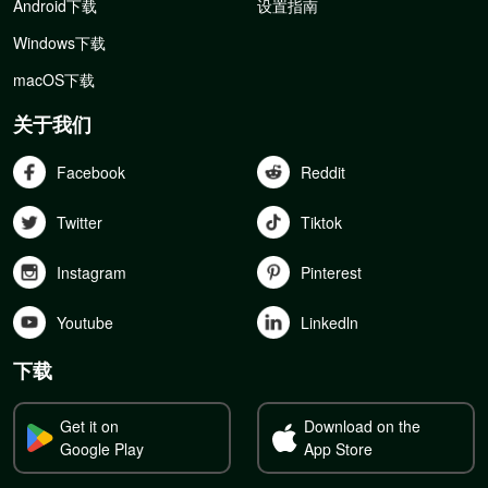
Android下载
设置指南
Windows下载
macOS下载
关于我们
Facebook
Reddit
Twitter
Tiktok
Instagram
Pinterest
Youtube
Linkedln
下载
Get it on
Download on the
Google Play
App Store