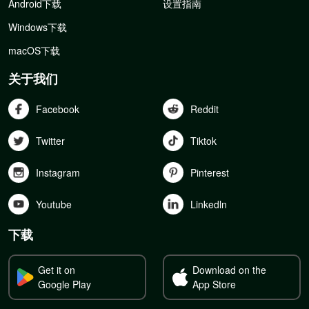
Android下载
设置指南
Windows下载
macOS下载
关于我们
Facebook
Reddit
Twitter
Tiktok
Instagram
Pinterest
Youtube
Linkedln
下载
Get it on
Download on the
Google Play
App Store