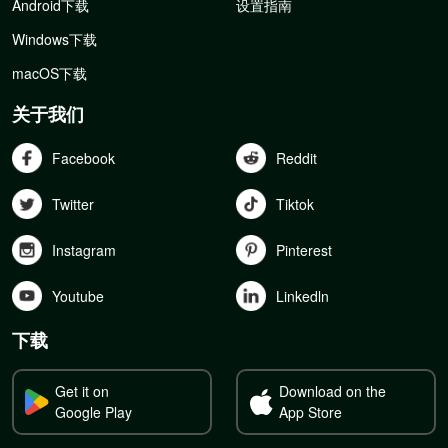
Android下载
设置指南
Windows下载
macOS下载
关于我们
Facebook
Reddit
Twitter
Tiktok
Instagram
Pinterest
Youtube
Linkedln
下载
Get it on
Download on the
Google Play
App Store