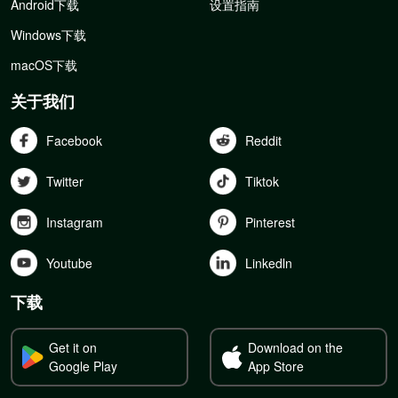
Android下载
设置指南
Windows下载
macOS下载
关于我们
Facebook
Reddit
Twitter
Tiktok
Instagram
Pinterest
Youtube
Linkedln
下载
Get it on
Download on the
Google Play
App Store