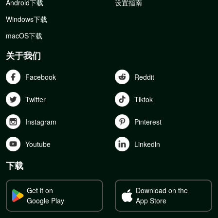
Android下载
设置指南
Windows下载
macOS下载
关于我们
Facebook
Reddit
Twitter
Tiktok
Instagram
Pinterest
Youtube
Linkedln
下载
Get it on
Download on the
Google Play
App Store