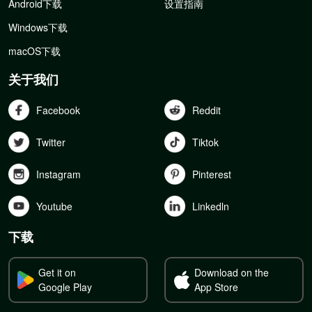
Android下载
设置指南
Windows下载
macOS下载
关于我们
Facebook
Reddit
Twitter
Tiktok
Instagram
Pinterest
Youtube
Linkedln
下载
Get it on
Download on the
Google Play
App Store