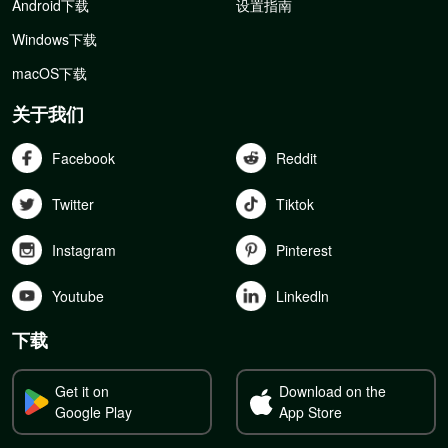
Android下载
设置指南
Windows下载
macOS下载
关于我们
Facebook
Reddit
Twitter
Tiktok
Instagram
Pinterest
Youtube
Linkedln
下载
Get it on
Download on the
Google Play
App Store