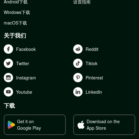
Android下载
设置指南
Windows下载
macOS下载
关于我们
Facebook
Reddit
Twitter
Tiktok
Instagram
Pinterest
Youtube
Linkedln
下载
Get it on
Download on the
Google Play
App Store