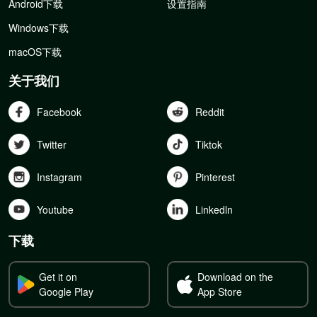
Android下载
设置指南
Windows下载
macOS下载
关于我们
Facebook
Reddit
Twitter
Tiktok
Instagram
Pinterest
Youtube
Linkedln
下载
Get it on
Download on the
Google Play
App Store