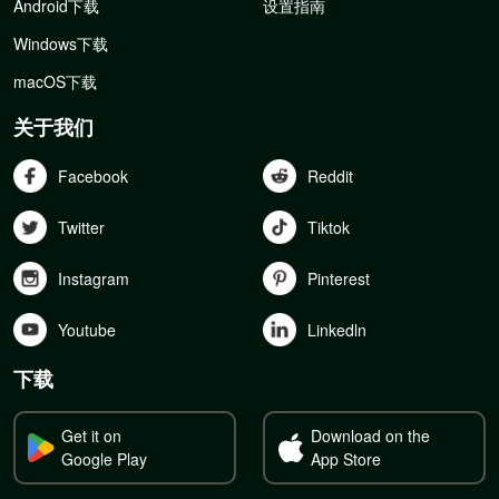
Android下载
设置指南
Windows下载
macOS下载
关于我们
Facebook
Reddit
Twitter
Tiktok
Instagram
Pinterest
Youtube
Linkedln
下载
Get it on
Download on the
Google Play
App Store