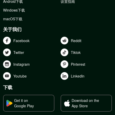
Android下载
设置指南
Windows下载
macOS下载
关于我们
Facebook
Reddit
Twitter
Tiktok
Instagram
Pinterest
Youtube
Linkedln
下载
Get it on
Download on the
Google Play
App Store