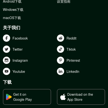
Android下载
设置指南
Windows下载
macOS下载
关于我们
Facebook
Reddit
Twitter
Tiktok
Instagram
Pinterest
Youtube
Linkedln
下载
Get it on
Download on the
Google Play
App Store