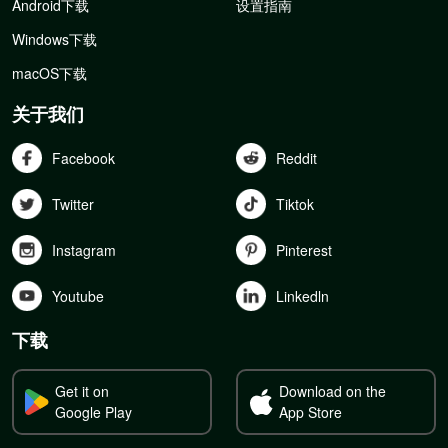
Android下载
设置指南
Windows下载
macOS下载
关于我们
Facebook
Reddit
Twitter
Tiktok
Instagram
Pinterest
Youtube
Linkedln
下载
Get it on
Download on the
Google Play
App Store