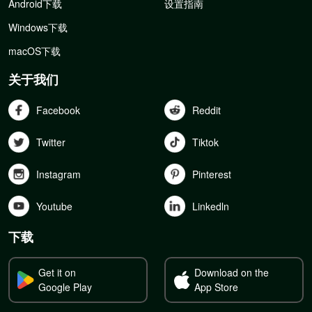
Android下载
设置指南
Windows下载
macOS下载
关于我们
Facebook
Reddit
Twitter
Tiktok
Instagram
Pinterest
Youtube
Linkedln
下载
Get it on
Download on the
Google Play
App Store