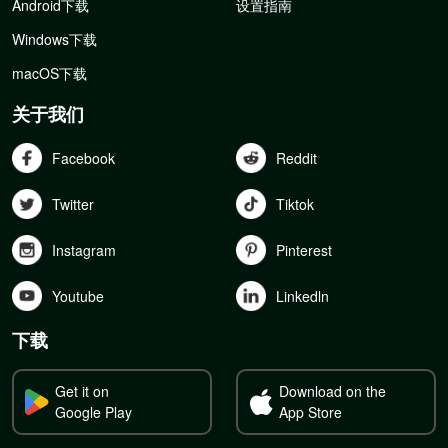
Android下载
设置指南
Windows下载
macOS下载
关于我们
Facebook
Reddit
Twitter
Tiktok
Instagram
Pinterest
Youtube
Linkedln
下载
Get it on
Download on the
Google Play
App Store