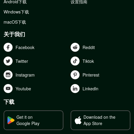
Android下载
设置指南
Windows下载
macOS下载
关于我们
Facebook
Reddit
Twitter
Tiktok
Instagram
Pinterest
Youtube
Linkedln
下载
Get it on
Download on the
Google Play
App Store