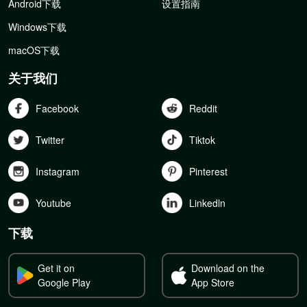
Android下载
设置指南
Windows下载
macOS下载
关于我们
Facebook
Reddit
Twitter
Tiktok
Instagram
Pinterest
Youtube
Linkedln
下载
Get it on
Download on the
Google Play
App Store