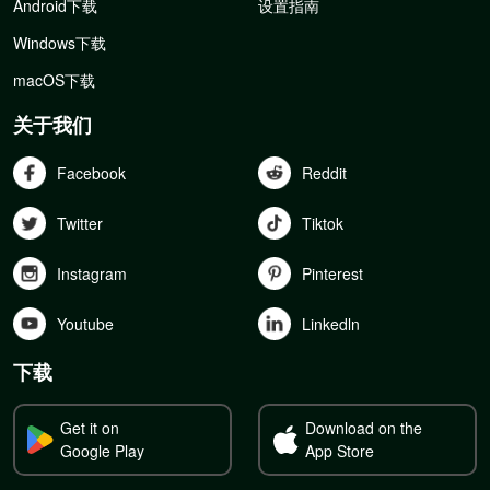
Android下载
设置指南
Windows下载
macOS下载
关于我们
Facebook
Reddit
Twitter
Tiktok
Instagram
Pinterest
Youtube
Linkedln
下载
Get it on
Download on the
Google Play
App Store