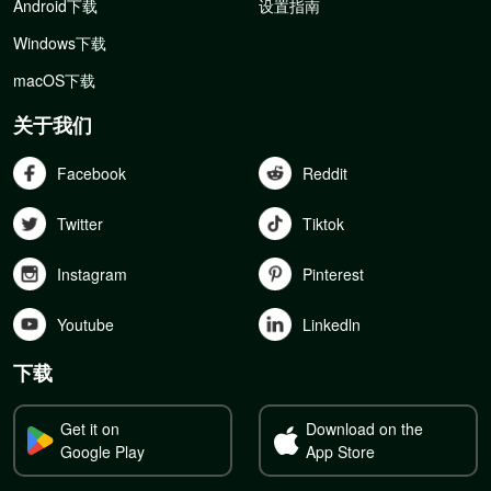
Android下载
设置指南
Windows下载
macOS下载
关于我们
Facebook
Reddit
Twitter
Tiktok
Instagram
Pinterest
Youtube
Linkedln
下载
Get it on
Download on the
Google Play
App Store