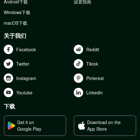
Android下载
设置指南
Windows下载
macOS下载
关于我们
Facebook
Reddit
Twitter
Tiktok
Instagram
Pinterest
Youtube
Linkedln
下载
Get it on
Download on the
Google Play
App Store