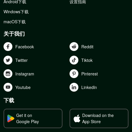
Android下载
设置指南
Windows下载
macOS下载
关于我们
Facebook
Reddit
Twitter
Tiktok
Instagram
Pinterest
Youtube
Linkedln
下载
Get it on
Download on the
Google Play
App Store