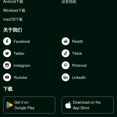
Android下载
设置指南
Windows下载
macOS下载
关于我们
Facebook
Reddit
Twitter
Tiktok
Instagram
Pinterest
Youtube
Linkedln
下载
Get it on
Download on the
Google Play
App Store