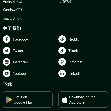
Android下载
设置指南
Windows下载
macOS下载
关于我们
Facebook
Reddit
Twitter
Tiktok
Instagram
Pinterest
Youtube
Linkedln
下载
Get it on
Download on the
Google Play
App Store