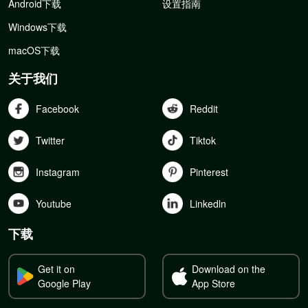
Android下载
设置指南
Windows下载
macOS下载
关于我们
Facebook
Reddit
Twitter
Tiktok
Instagram
Pinterest
Youtube
Linkedln
下载
Get it on
Download on the
Google Play
App Store