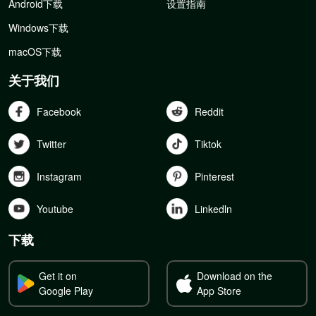
Android下载
设置指南
Windows下载
macOS下载
关于我们
Facebook
Reddit
Twitter
Tiktok
Instagram
Pinterest
Youtube
Linkedln
下载
Get it on
Download on the
Google Play
App Store