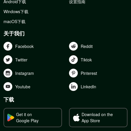
Android下载
设置指南
Windows下载
macOS下载
关于我们
Facebook
Reddit
Twitter
Tiktok
Instagram
Pinterest
Youtube
Linkedln
下载
Get it on
Download on the
Google Play
App Store