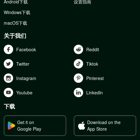
Android下载
设置指南
Windows下载
macOS下载
关于我们
Facebook
Reddit
Twitter
Tiktok
Instagram
Pinterest
Youtube
Linkedln
下载
Get it on
Download on the
Google Play
App Store