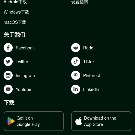
Android下载
设置指南
Windows下载
macOS下载
关于我们
Facebook
Reddit
Twitter
Tiktok
Instagram
Pinterest
Youtube
Linkedln
下载
Get it on
Download on the
Google Play
App Store