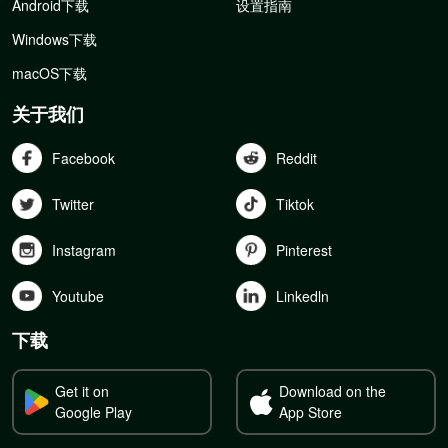
Android下载
设置指南
Windows下载
macOS下载
关于我们
Facebook
Reddit
Twitter
Tiktok
Instagram
Pinterest
Youtube
Linkedln
下载
Get it on
Download on the
Google Play
App Store