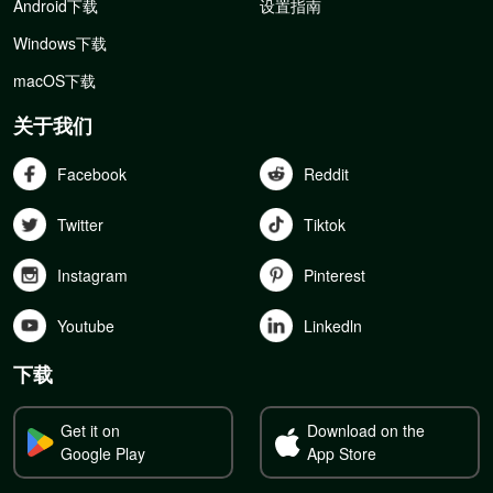
Android下载
设置指南
Windows下载
macOS下载
关于我们
Facebook
Reddit
Twitter
Tiktok
Instagram
Pinterest
Youtube
Linkedln
下载
Get it on
Download on the
Google Play
App Store