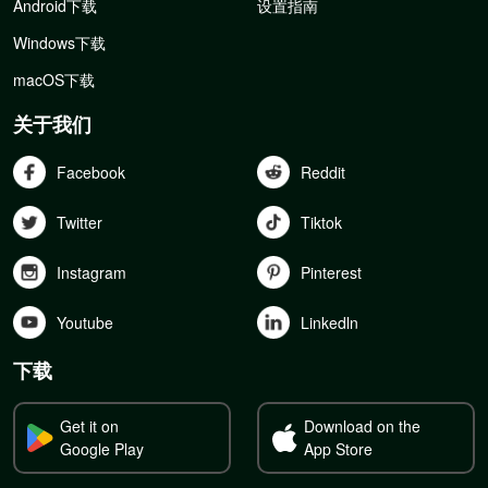
Android下载
设置指南
Windows下载
macOS下载
关于我们
Facebook
Reddit
Twitter
Tiktok
Instagram
Pinterest
Youtube
Linkedln
下载
Get it on
Download on the
Google Play
App Store