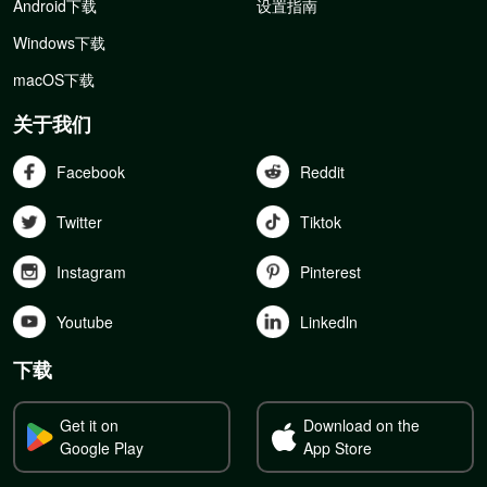
Android下载
设置指南
Windows下载
macOS下载
关于我们
Facebook
Reddit
Twitter
Tiktok
Instagram
Pinterest
Youtube
Linkedln
下载
Get it on
Download on the
Google Play
App Store