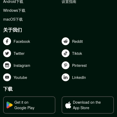
Android下载
设置指南
Windows下载
macOS下载
关于我们
Facebook
Reddit
Twitter
Tiktok
Instagram
Pinterest
Youtube
Linkedln
下载
Get it on
Download on the
Google Play
App Store