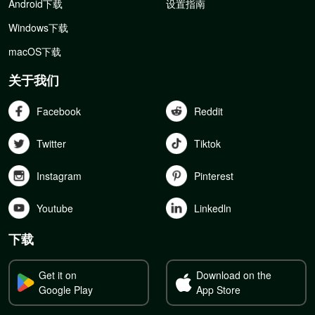
Android下载
设置指南
Windows下载
macOS下载
关于我们
Facebook
Reddit
Twitter
Tiktok
Instagram
Pinterest
Youtube
Linkedln
下载
Get it on
Download on the
Google Play
App Store