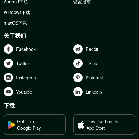
Android下载
设置指南
Windows下载
macOS下载
关于我们
Facebook
Reddit
Twitter
Tiktok
Instagram
Pinterest
Youtube
Linkedln
下载
Get it on
Download on the
Google Play
App Store