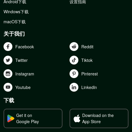
Android下载
设置指南
Windows下载
macOS下载
关于我们
Facebook
Reddit
Twitter
Tiktok
Instagram
Pinterest
Youtube
Linkedln
下载
Get it on
Download on the
Google Play
App Store